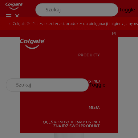
Toggle
Colgate® | Pasty, szczoteczki, produkty do pielęgnacji i higieny jamy us
DLA PROFESJONALISTÓW
PL
PRODUKTY
PRODUKTY
ZDROWIE JAMY USTNEJ
Toggle
ZDROWIE JAMY USTNEJ
MISJA
OCEŃ KONDYCJĘ JAMY USTNEJ
MISJA
ZNAJDŹ SWÓJ PRODUKT