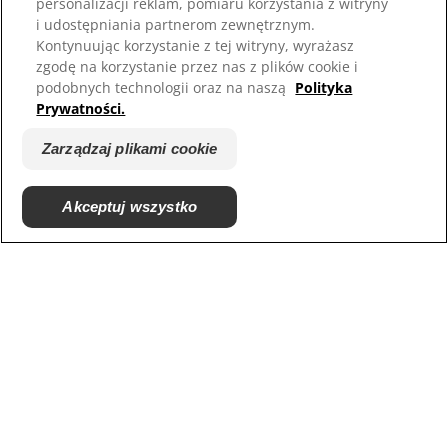
personalizacji reklam, pomiaru korzystania z witryny
PL
i udostępniania partnerom zewnętrznym.
Kontynuując korzystanie z tej witryny, wyrażasz
ColgateProfessional.pl
zgodę na korzystanie przez nas z plików cookie i
podobnych technologii oraz na naszą
Polityka
Prywatności.
Zarządzaj plikami cookie
Akceptuj wszystko
© 2026 Colgate-Palmolive Company. Wszelkie prawa
zastrzeżone.
Warunki korzystania
Polityka prywatności
Strategia podatkowa