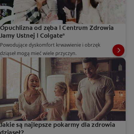
Opuchlizna od zęba | Centrum Zdrowia
Jamy Ustnej | Colgate
®
Powodujące dyskomfort krwawienie i obrzęk
dziąseł mogą mieć wiele przyczyn.
Jakie są najlepsze pokarmy dla zdrowia
dziąseł?