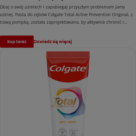
Dbaj o swój uśmiech i zapobiegaj przyszłym problemom jamy
ustnej. Pasta do zębów Colgate Total Active Prevention Original, z
nową pompką, została zaprojektowana, by aktywnie chronić i
zwalczać główne przyczyny* wielu problemów z jamą ustną³
zanim wystąpią. Zapewnia udowodnioną klinicznie 24-godzinną
Kup teraz
Dowiedz się więcej
ochronę antybakteryjną¹ i unikalny² system, który stabilizuje
aktywny składnik, zaprojektowany z myślą o wyższej⁴ skuteczności.
Czyli dokładnie to, czego potrzebujesz, aby chronić swój uśmiech.
Opatentowana² technologia prewencyjna w paście do zębów
Colgate Total Active Prevention Original nie tylko czyści, ale też
pomaga w 8 problemach jamy ustnej:
1. Problemy z dziąsłami
2. Płytka nazębna
3. Kamień nazębny
4. Nadwrażliwość
5. Erozja szkliwa
6. Przebarwienia powierzchniowe
7. Nieprzyjemny zapach