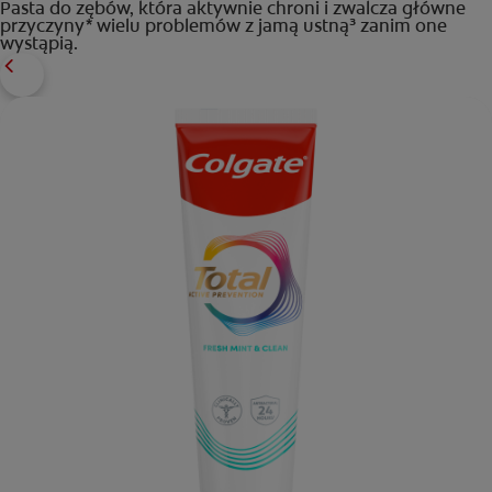
Pasta do zębów, która aktywnie chroni i zwalcza główne
przyczyny* wielu problemów z jamą ustną³ zanim one
wystąpią.