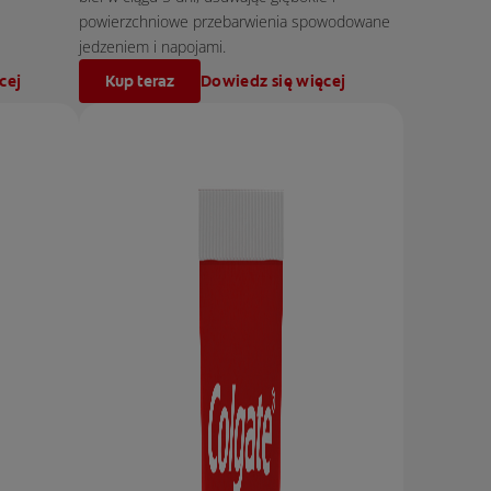
powierzchniowe przebarwienia spowodowane
jedzeniem i napojami.
cej
Kup teraz
Dowiedz się więcej