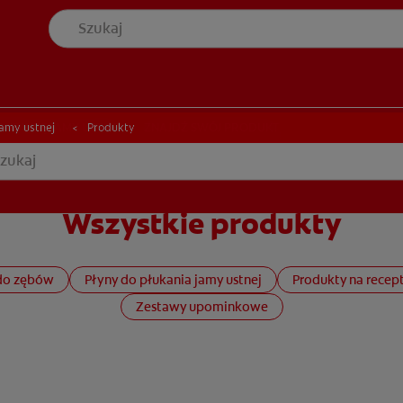
YCJĘ JAMY USTNEJ
ZNAJDŹ SWÓJ PRODUKT
ONDYCJĘ JAMY USTNEJ
ZNAJDŹ SWÓJ PRODUKT
jamy ustnej
Produkty
Wszystkie produkty
 do zębów
Płyny do płukania jamy ustnej
Produkty na recep
Zestawy upominkowe