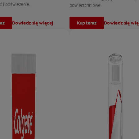
 i odświeżenie.
powierzchniowe.
raz
Dowiedz się więcej
Kup teraz
Dowiedz się wię