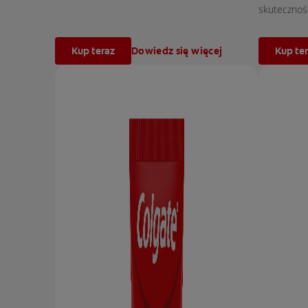
skuteczność
Kup teraz
Dowiedz się więcej
Kup te