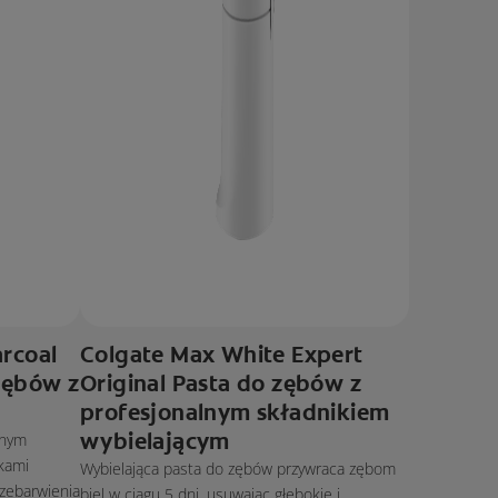
rcoal
Colgate Max White Expert
zębów z
Original Pasta do zębów z
profesjonalnym składnikiem
wybielającym
wnym
kami
Wybielająca pasta do zębów przywraca zębom
zebarwienia
biel w ciągu 5 dni, usuwając głębokie i