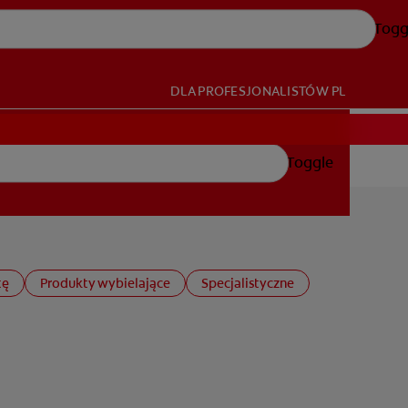
Togg
DLA PROFESJONALISTÓW
PL
Toggle
tę
Produkty wybielające
Specjalistyczne