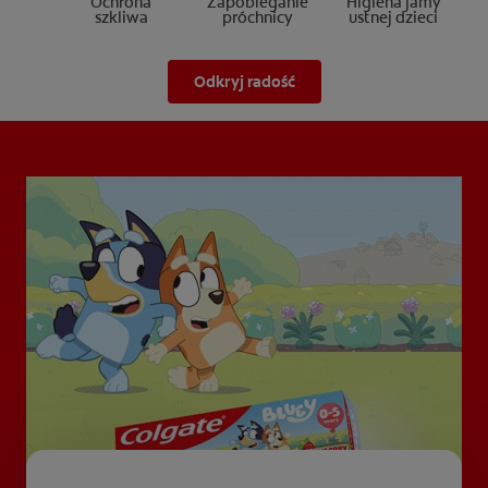
Ochrona
Zapobieganie
Higiena jamy
szkliwa
próchnicy
ustnej dzieci
Odkryj radość