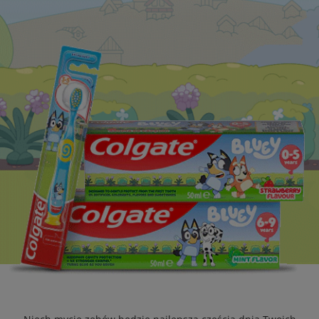
OCEŃ KONDYCJĘ JAMY USTNEJ
ZNAJDŹ SWÓJ PRODUKT
DLA PROFESJONALISTÓW
PL