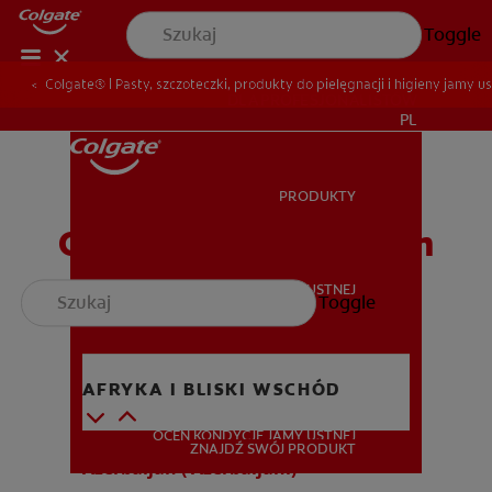
Toggle
Colgate® | Pasty, szczoteczki, produkty do pielęgnacji i higieny jamy us
DLA PROFESJONALISTÓW
PL
PRODUKTY
PRODUKTY
Odwiedź nas na całym
świecie
ZDROWIE JAMY USTNEJ
Toggle
ZDROWIE JAMY USTNEJ
MISJA
AFRYKA I BLISKI WSCHÓD
OCEŃ KONDYCJĘ JAMY USTNEJ
MISJA
ZNAJDŹ SWÓJ PRODUKT
Azerbaijan ( Azerbaijani)