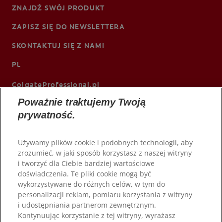
ZNAJDŹ SWÓJ PRODUKT
ZAPISZ SIĘ DO NEWSLETTERA
SKONTAKTUJ SIĘ Z NAMI
PL
ColgateProfessional.pl
Poważnie traktujemy Twoją
prywatność.
Używamy plików cookie i podobnych technologii, aby
zrozumieć, w jaki sposób korzystasz z naszej witryny
i tworzyć dla Ciebie bardziej wartościowe
doświadczenia. Te pliki cookie mogą być
wykorzystywane do różnych celów, w tym do
personalizacji reklam, pomiaru korzystania z witryny
i udostępniania partnerom zewnętrznym.
© 2026 Colgate-Palmolive Company. Wszelkie prawa
Kontynuując korzystanie z tej witryny, wyrażasz
zastrzeżone.