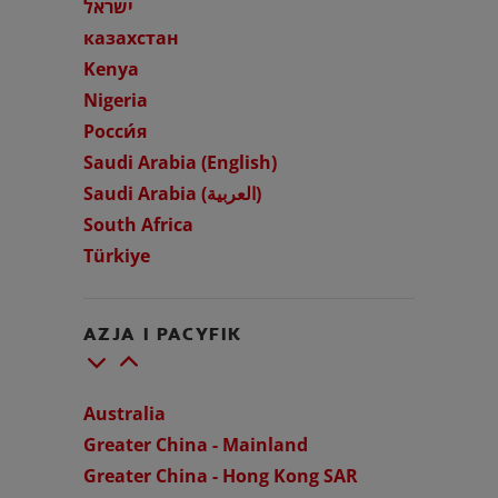
ישראל
OCEŃ KONDYCJĘ JAMY USTNEJ
казахстан
ZNAJDŹ SWÓJ PRODUKT
Kenya
Nigeria
Росси́я
DLA PROFESJONALISTÓW
Saudi Arabia (English)
Saudi Arabia (العربية)
PL
South Africa
Türkiye
AZJA I PACYFIK
Australia
Greater China - Mainland
Greater China - Hong Kong SAR