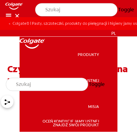
Toggle
Colgate® | Pasty, szczoteczki, produkty do pielęgnacji i higieny jamy us
DLA PROFESJONALISTÓW
PL
PRODUKTY
PRODUKTY
Czy kamień nazębny można
usunąć w domu?
ZDROWIE JAMY USTNEJ
Toggle
ZDROWIE JAMY USTNEJ
MISJA
OCEŃ KONDYCJĘ JAMY USTNEJ
MISJA
ZNAJDŹ SWÓJ PRODUKT