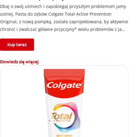
Dbaj o swój uśmiech i zapobiegaj przyszłym problemom jamy
ustnej. Pasta do zębów Colgate Total Active Prevention
Original, z nową pompką, została zaprojektowana, by aktywnie
chronić i zwalczać główne przyczyny* wielu problemów z jamą
ustną³ zanim wystąpią. Zapewnia udowodnioną klinicznie 24-
godzinną ochronę antybakteryjną¹ i unikalny² system, który
Kup teraz
stabilizuje aktywny składnik, zaprojektowany z myślą o
wyższej⁴ skuteczności.
Dowiedz się więcej
Czyli dokładnie to, czego potrzebujesz, aby chronić swój
uśmiech.
Opatentowana² technologia prewencyjna w paście do zębów
Colgate Total Active Prevention Original nie tylko czyści, ale też
pomaga w 8 problemach jamy ustnej:
1. Problemy z dziąsłami
2. Płytka nazębna
3. Kamień nazębny
4. Nadwrażliwość
5. Erozja szkliwa