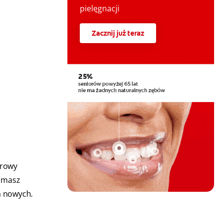
pielęgnacji
Zacznij już teraz
drowy
i masz
a nowych.