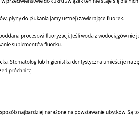
– w przeciwieństwie do cukru związek ten nie staje się dla nic
ów, płyny do płukania jamy ustnej) zawierające fluorek.
a poddana procesowi fluoryzacji. Jeśli woda z wodociągów nie j
wanie suplementów fluorku.
ecka. Stomatolog lub higienistka dentystyczna umieści je na 
zed próchnicą.
sposób najbardziej narażone na powstawanie ubytków. Są to 