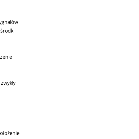
sygnałów
 środki
czenie
 zwykły
Położenie