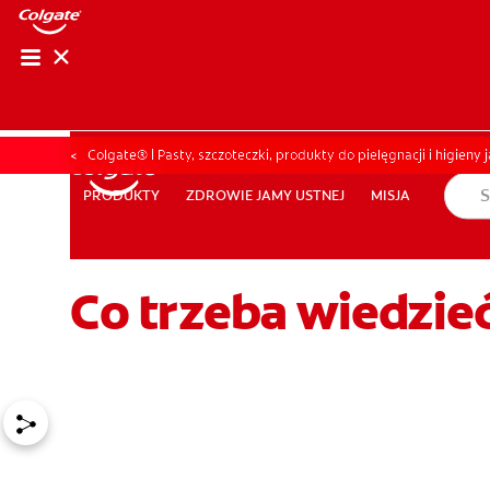
OCEŃ KOND
OCEŃ K
Colgate® | Pasty, szczoteczki, produkty do pielęgnacji i higieny 
ZDROWIE JAMY USTNEJ
MISJA
PRODUKTY
PRODUKTY
ZDROWIE JAMY USTNEJ
MISJA
Co trzeba wiedzie
DLA PROFESJONALISTÓW
PL