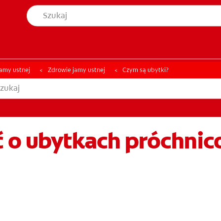
YCJĘ JAMY USTNEJ
ZNAJDŹ SWÓJ PRODUKT
ONDYCJĘ JAMY USTNEJ
ZNAJDŹ SWÓJ PRODUKT
jamy ustnej
Zdrowie jamy ustnej
Czym są ubytki?
ć o ubytkach próchni