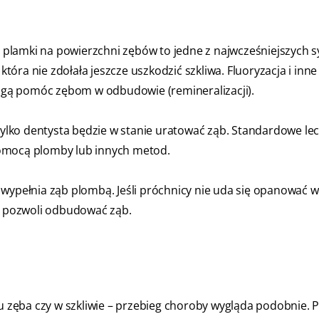
plamki na powierzchni zębów to jedne z najwcześniejszych 
ra nie zdołała jeszcze uszkodzić szkliwa. Fluoryzacja i inne
gą pomóc zębom w odbudowie (remineralizacji).
 tylko dentysta będzie w stanie uratować ząb. Standardowe le
pomocą plomby lub innych metod.
pełnia ząb plombą. Jeśli próchnicy nie uda się opanować w
re pozwoli odbudować ząb.
iu zęba czy w szkliwie – przebieg choroby wygląda podobnie. 