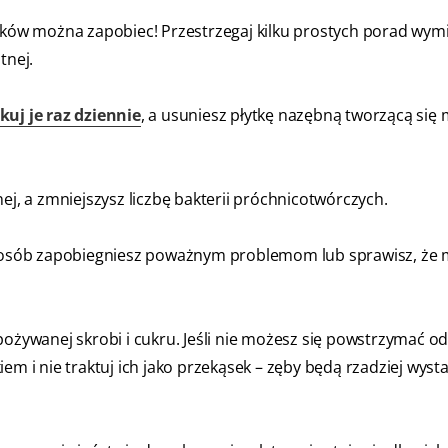
ów można zapobiec! Przestrzegaj kilku prostych porad wym
tnej.
kuj je raz dziennie
, a usuniesz płytkę nazębną tworzącą się
ej, a zmniejszysz liczbę bakterii próchnicotwórczych.
 sposób zapobiegniesz poważnym problemom lub sprawisz, że 
pożywanej skrobi i cukru. Jeśli nie możesz się powstrzymać od
em i nie traktuj ich jako przekąsek – zęby będą rzadziej wyst