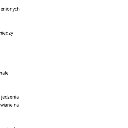
ienionych
 między
małe
 jedzenia
awiane na