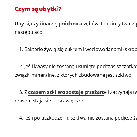
Czym są ubytki?
Ubytki, czyli inaczej
próchnica
zębów, to dziury tworz
następująco.
1. Bakterie żywią się cukrem i węglowodanami (skrob
2. Jeśli kwasy nie zostaną usunięte podczas szczotk
związki mineralne, z których zbudowane jest szkliwo.
3. Z
czasem szkliwo zostaje przeżart
e i zaczynają 
czasem stają się coraz większe.
4. Jeśli po uszkodzeniu szkliwa nie zostaną podjęte ża