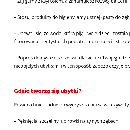
– Żuj gumy z ksylitolem, a zahamujesz rozwój bakterii 
– Stosuj produkty do higieny jamy ustnej (pasty do zęb
– Upewnij się, że woda, którą piją Twoje dzieci, został
fluorowana, dentysta lub pediatra może zalecić stoso
– Poproś dentystę o szczeliwo dla siebie i Twojego dzi
nieobjętych ubytkami i w ten sposób zabezpieczy je pr
Gdzie tworzą się ubytki?
Powierzchnie trudne do wyczyszczenia są w oczywisty 
– Pęknięcia, szczeliny lub rowki na tylnych zębach