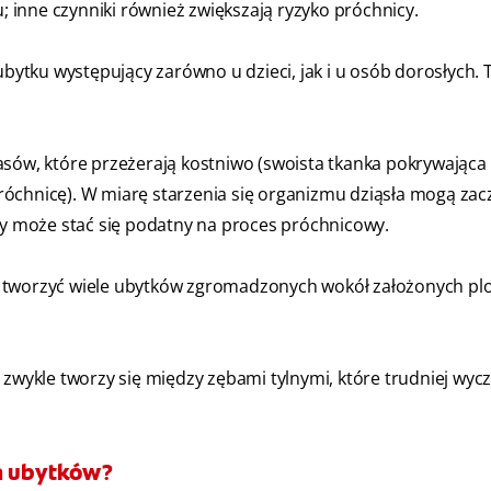
inne czynniki również zwiększają ryzyko próchnicy.
ubytku występujący zarówno u dzieci, jak i u osób dorosłych. 
asów, które przeżerają kostniwo (swoista tkanka pokrywająca
óchnicę). W miarę starzenia się organizmu dziąsła mogą zacz
óry może stać się podatny na proces próchnicowy.
e tworzyć wiele ubytków zgromadzonych wokół założonych pl
zwykle tworzy się między zębami tylnymi, które trudniej wycz
a ubytków?