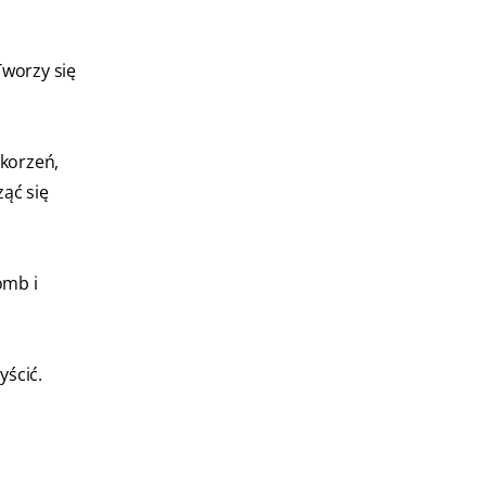
Tworzy się
 korzeń,
ąć się
omb i
yścić.