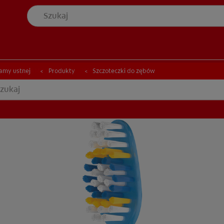
YCJĘ JAMY USTNEJ
ZNAJDŹ SWÓJ PRODUKT
ONDYCJĘ JAMY USTNEJ
ZNAJDŹ SWÓJ PRODUKT
jamy ustnej
Produkty
Szczoteczki do zębów