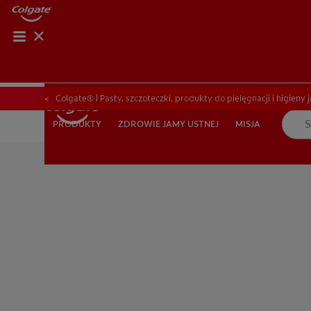
OCEŃ KOND
OCEŃ K
Colgate® | Pasty, szczoteczki, produkty do pielęgnacji i higieny 
ZDROWIE JAMY USTNEJ
MISJA
PRODUKTY
PRODUKTY
ZDROWIE JAMY USTNEJ
MISJA
DLA PROFESJONALISTÓW
PL