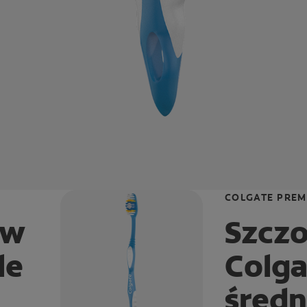
COLGATE PREM
ów
Szcz
le
Colga
średn