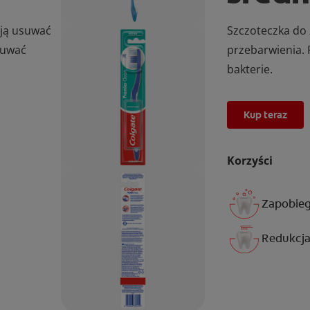
ają usuwać
Szczoteczka do
suwać
przebarwienia. 
bakterie.
Kup teraz
Korzyści
Zapobieg
Redukcja