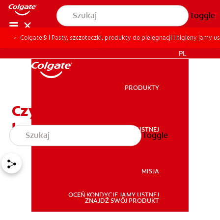
Toggle
Colgate® | Pasty, szczoteczki, produkty do pielęgnacji i higieny jamy us
DLA PROFESJONALISTÓW
PL
PRODUKTY
PRODUKTY
Czy podczas nitkowania
krwawią Ci dziąsła?
ZDROWIE JAMY USTNEJ
Toggle
ZDROWIE JAMY USTNEJ
MISJA
OCEŃ KONDYCJĘ JAMY USTNEJ
MISJA
ZNAJDŹ SWÓJ PRODUKT