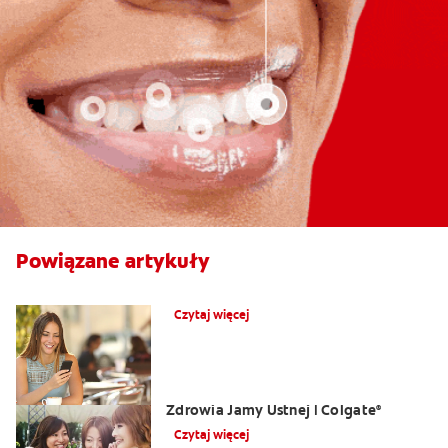
Powiązane artykuły
Co powoduje obrzęk dziąseł?
Czytaj więcej
Opuchlizna od zęba | Centrum
Zdrowia Jamy Ustnej | Colgate
®
Czytaj więcej