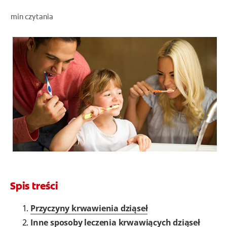
OCEŃ KONDYCJĘ JAMY USTNEJ
min czytania
ZNAJDŹ SWÓJ PRODUKT
DLA PROFESJONALISTÓW
PL
Spis treści
Przyczyny krwawienia dziąseł
Inne sposoby leczenia krwawiących dziąseł