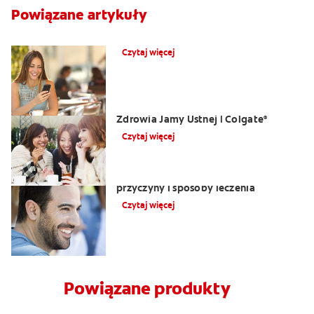
Powiązane artykuły
Co powoduje obrzęk dziąseł?
Czytaj więcej
Opuchlizna od zęba | Centrum
Zdrowia Jamy Ustnej | Colgate
®
Czytaj więcej
Nalot na języku: biały język objawy,
przyczyny i sposoby leczenia
Czytaj więcej
Powiązane produkty