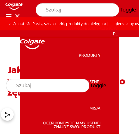
Toggle
Colgate® | Pasty, szczoteczki, produkty do pielęgnacji i higieny jamy us
DLA PROFESJONALISTÓW
PL
PRODUKTY
PRODUKTY
Jak często powinieneś
wymieniać szczoteczkę do
ZDROWIE JAMY USTNEJ
Toggle
ZDROWIE JAMY USTNEJ
zębów?
MISJA
OCEŃ KONDYCJĘ JAMY USTNEJ
MISJA
ZNAJDŹ SWÓJ PRODUKT