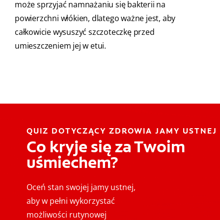
może sprzyjać namnażaniu się bakterii na
powierzchni włókien, dlatego ważne jest, aby
całkowicie wysuszyć szczoteczkę przed
umieszczeniem jej w etui.
QUIZ DOTYCZĄCY ZDROWIA JAMY USTNEJ
Co kryje się za Twoim
uśmiechem?
Oceń stan swojej jamy ustnej,
aby w pełni wykorzystać
możliwości rutynowej