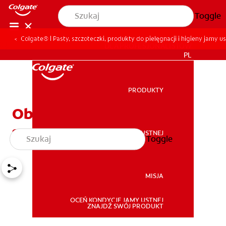
Toggle
Colgate® | Pasty, szczoteczki, produkty do pielęgnacji i higieny jamy us
DLA PROFESJONALISTÓW
PL
PRODUKTY
PRODUKTY
Objawy chorób dziąseł i
sposoby ich łagodzenia
ZDROWIE JAMY USTNEJ
Toggle
ZDROWIE JAMY USTNEJ
MISJA
OCEŃ KONDYCJĘ JAMY USTNEJ
MISJA
ZNAJDŹ SWÓJ PRODUKT