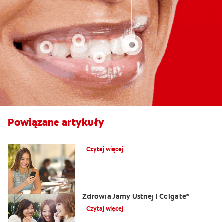
Powiązane artykuły
Co powoduje obrzęk dziąseł?
Czytaj więcej
Opuchlizna od zęba | Centrum
Zdrowia Jamy Ustnej | Colgate
®
Czytaj więcej