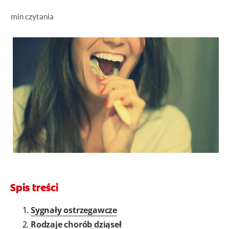
OCEŃ KONDYCJĘ JAMY USTNEJ
min czytania
ZNAJDŹ SWÓJ PRODUKT
DLA PROFESJONALISTÓW
PL
Spis treści
Sygnały ostrzegawcze
Rodzaje chorób dziąseł