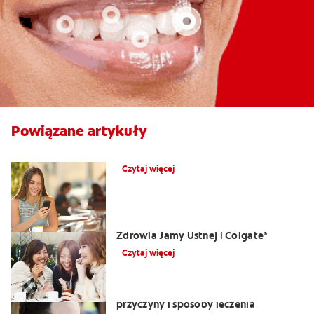
Powiązane artykuły
Co powoduje obrzęk dziąseł?
Czytaj więcej
Opuchlizna od zęba | Centrum
Zdrowia Jamy Ustnej | Colgate
®
Czytaj więcej
Nalot na języku: biały język objawy,
przyczyny i sposoby leczenia