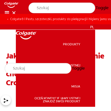
Toggle
Colgate® | Pasty, szczoteczki, produkty do pielęgnacji i higieny jamy us
DLA PROFESJONALISTÓW
PL
PRODUKTY
PRODUKTY
Jak rozpoznać owrzodzenie
jamy ustnej związane z
ZDROWIE JAMY USTNEJ
Toggle
ZDROWIE JAMY USTNEJ
chorobą Leśniewskiego-
Crohna?
MISJA
OCEŃ KONDYCJĘ JAMY USTNEJ
MISJA
ZNAJDŹ SWÓJ PRODUKT