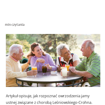
OCEŃ KONDYCJĘ JAMY USTNEJ
ZNAJDŹ SWÓJ PRODUKT
min czytania
DLA PROFESJONALISTÓW
PL
Artykuł opisuje, jak rozpoznać owrzodzenia jamy
ustnej związane z chorobą Leśniowskiego-Crohna.