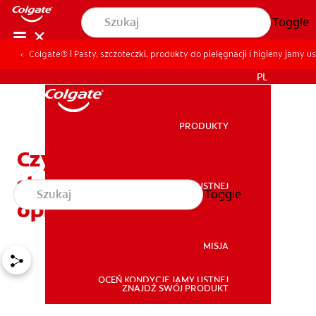
Toggle
Colgate® | Pasty, szczoteczki, produkty do pielęgnacji i higieny jamy us
DLA PROFESJONALISTÓW
PL
PRODUKTY
PRODUKTY
Czy pasta do zębów to
skuteczny sposób na
ZDROWIE JAMY USTNEJ
Toggle
ZDROWIE JAMY USTNEJ
opryszczkę?
MISJA
OCEŃ KONDYCJĘ JAMY USTNEJ
MISJA
ZNAJDŹ SWÓJ PRODUKT