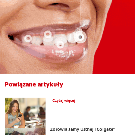
Powiązane artykuły
Co powoduje obrzęk dziąseł?
Czytaj więcej
Opuchlizna od zęba | Centrum
Zdrowia Jamy Ustnej | Colgate
®