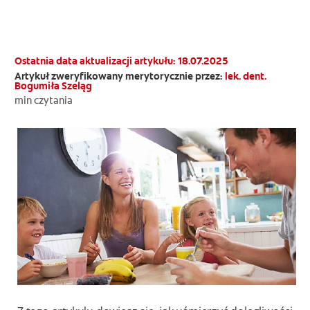
OCEŃ KONDYCJĘ JAMY USTNEJ
ZNAJDŹ SWÓJ PRODUKT
Ostatnia data aktualizacji artykułu: 18.07.2025
Artykuł zweryfikowany merytorycznie przez:
lek. dent.
Bogumiła Szeląg
DLA PROFESJONALISTÓW
min czytania
PL