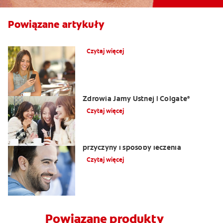
Powiązane artykuły
Co powoduje obrzęk dziąseł?
Czytaj więcej
Opuchlizna od zęba | Centrum
Zdrowia Jamy Ustnej | Colgate
®
Czytaj więcej
Nalot na języku: biały język objawy,
przyczyny i sposoby leczenia
Czytaj więcej
Powiązane produkty