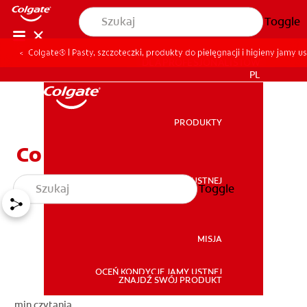
Toggle
Colgate® | Pasty, szczoteczki, produkty do pielęgnacji i higieny jamy us
DLA PROFESJONALISTÓW
PL
PRODUKTY
PRODUKTY
Co to są zęby mądrości?
ZDROWIE JAMY USTNEJ
Toggle
ZDROWIE JAMY USTNEJ
MISJA
OCEŃ KONDYCJĘ JAMY USTNEJ
MISJA
ZNAJDŹ SWÓJ PRODUKT
min czytania