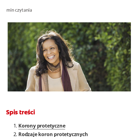
OCEŃ KONDYCJĘ JAMY USTNEJ
min czytania
ZNAJDŹ SWÓJ PRODUKT
DLA PROFESJONALISTÓW
PL
Spis treści
Korony protetyczne
Rodzaje koron protetycznych