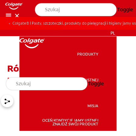
Toggle
Colgate® | Pasty, szczoteczki, produkty do pielęgnacji i higieny jamy us
DLA PROFESJONALISTÓW
PL
PRODUKTY
PRODUKTY
Różne rodzaje koron
protetycznych
ZDROWIE JAMY USTNEJ
Toggle
ZDROWIE JAMY USTNEJ
MISJA
OCEŃ KONDYCJĘ JAMY USTNEJ
MISJA
ZNAJDŹ SWÓJ PRODUKT