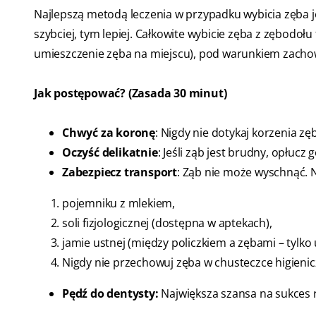
Najlepszą metodą leczenia w przypadku wybicia zęba j
szybciej, tym lepiej. Całkowite wybicie zęba z zębodołu
umieszczenie zęba na miejscu), pod warunkiem zacho
Jak postępować? (Zasada 30 minut)
Chwyć za koronę
: Nigdy nie dotykaj korzenia zęba
Oczyść delikatnie
: Jeśli ząb jest brudny, opłucz
Zabezpiecz transport
: Ząb nie może wyschnąć. N
pojemniku z mlekiem,
soli fizjologicznej (dostępna w aptekach),
jamie ustnej (między policzkiem a zębami – tylko 
Nigdy nie przechowuj zęba w chusteczce higienic
Pędź do dentysty:
Największa szansa na sukces re