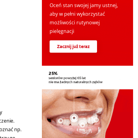
Oceń stan swojej jamy ustnej,
aby w pełni wykorzystać
możliwości rutynowej
pielęgnacji
Zacznij już teraz
y
czenie.
oznać np.
trzy go