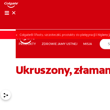
OCEŃ KOND
OCEŃ K
Colgate® | Pasty, szczoteczki, produkty do pielęgnacji i higieny 
ZDROWIE JAMY USTNEJ
MISJA
PRODUKTY
PRODUKTY
ZDROWIE JAMY USTNEJ
MISJA
Ukruszony, złamany
DLA PROFESJONALISTÓW
PL