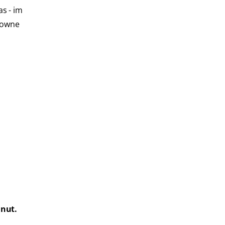
s - im
onowne
inut.