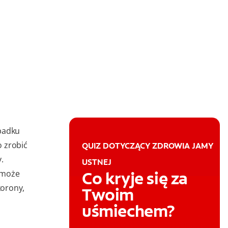
ypadku
 zrobić
QUIZ DOTYCZĄCY ZDROWIA JAMY
.
USTNEJ
Co kryje się za
 może
korony,
Twoim
uśmiechem?