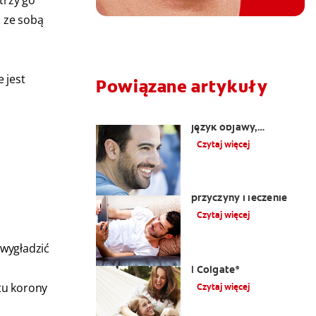
 ze sobą
 jest
Powiązane artykuły
Nalot na języku: biały
język objawy,
przyczyny i sposoby
Czytaj więcej
leczenia
Ból zęba pod koroną:
przyczyny i leczenie
Czytaj więcej
 wygładzić
Przyczyny bólu twarzy
| Colgate
®
tu korony
Czytaj więcej