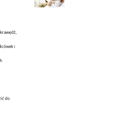
 krawędź,
icówek i
ch
zić do