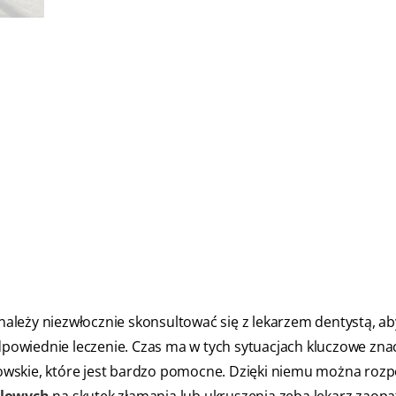
ależy niezwłocznie skonsultować się z lekarzem dentystą, ab
odpowiednie leczenie. Czas ma w tych sytuacjach kluczowe zna
wskie, które jest bardzo pomocne. Dzięki niemu można rozp
ólowych
na skutek złamania lub ukruszenia zęba lekarz zaopa