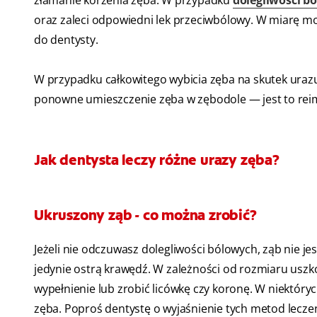
oraz zaleci odpowiedni lek przeciwbólowy. W miarę m
do dentysty.
W przypadku całkowitego wybicia zęba na skutek urazu,
ponowne umieszczenie zęba w zębodole — jest to reim
Jak dentysta leczy różne urazy zęba?
Ukruszony ząb - co można zrobić?
Jeżeli nie odczuwasz dolegliwości bólowych, ząb nie je
jedynie ostrą krawędź. W zależności od rozmiaru us
wypełnienie lub zrobić licówkę czy koronę. W niektór
zęba. Poproś dentystę o wyjaśnienie tych metod leczeni