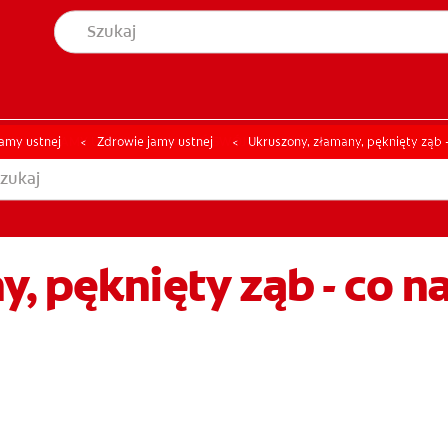
YCJĘ JAMY USTNEJ
ZNAJDŹ SWÓJ PRODUKT
ONDYCJĘ JAMY USTNEJ
ZNAJDŹ SWÓJ PRODUKT
jamy ustnej
Zdrowie jamy ustnej
Ukruszony, złamany, pęknięty ząb -
, pęknięty ząb - co na