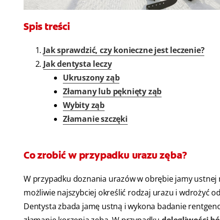
Spis treści
Jak sprawdzić, czy konieczne jest leczenie?
Jak dentysta leczy
Ukruszony ząb
Złamany lub pęknięty ząb
Wybity ząb
Złamanie szczęki
Co zrobić w przypadku urazu zęba?
W przypadku doznania urazów w obrębie jamy ustnej n
możliwie najszybciej określić rodzaj urazu i wdrożyć 
Dentysta zbada jamę ustną i wykona badanie rentgeno
złamanie korzenia zęba. W przypadku
dolegliwości b