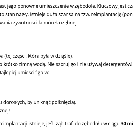
est jego ponowne umieszczenie w zębodole. Kluczowy jest cza
 to stan nagły. Istnieje duża szansa na tzw. reimplantację (p
wania żywotności komórek ozębnej.
 (tej części, która była w dziąśle).
 go krótko zimną wodą. Nie szoruj go i nie używaj detergentów!
ajlepiej umieścić go w:
u dorosłych, by uniknąć połknięcia).
znej!
implantacji istnieje, jeśli ząb trafi do zębodołu w ciągu
30 m