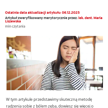
OCEŃ KONDYCJĘ JAMY USTNEJ
ZNAJDŹ SWÓJ PRODUKT
Ostatnia data aktualizacji artykułu: 06.12.2025
Artykuł zweryfikowany merytorycznie przez:
lek. dent. Maria
Liszewska
min czytania
DLA PROFESJONALISTÓW
PL
W tym artykule przedstawimy skuteczną metodę
radzenia sobie z bólem zęba, dowiesz się więcej o