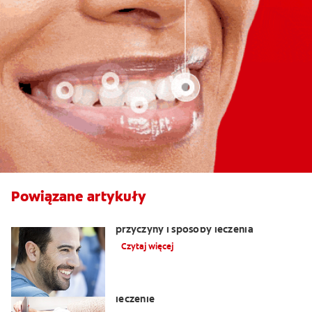
Powiązane artykuły
Nalot na języku: biały język objawy,
przyczyny i sposoby leczenia
Czytaj więcej
Ból zęba pod koroną: przyczyny i
leczenie