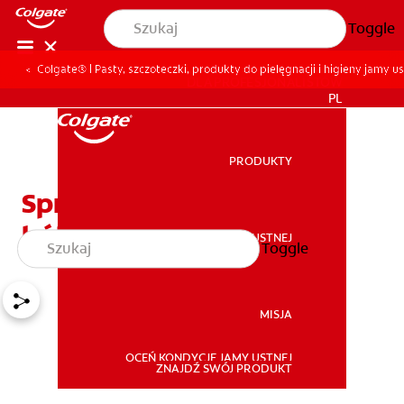
Toggle
Colgate® | Pasty, szczoteczki, produkty do pielęgnacji i higieny jamy us
DLA PROFESJONALISTÓW
PL
PRODUKTY
PRODUKTY
​​Sprawdzone sposoby na
ból zęba
ZDROWIE JAMY USTNEJ
Toggle
ZDROWIE JAMY USTNEJ
MISJA
OCEŃ KONDYCJĘ JAMY USTNEJ
MISJA
ZNAJDŹ SWÓJ PRODUKT