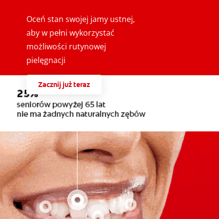
Oceń stan swojej jamy ustnej,
aby w pełni wykorzystać
możliwości rutynowej
pielęgnacji
Zacznij już teraz