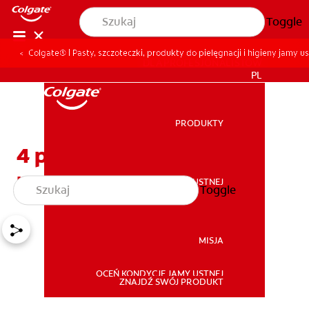
Toggle
Colgate® | Pasty, szczoteczki, produkty do pielęgnacji i higieny jamy us
DLA PROFESJONALISTÓW
PL
PRODUKTY
PRODUKTY
4 proste przyczyny
podrażnienia dziąseł
ZDROWIE JAMY USTNEJ
Toggle
ZDROWIE JAMY USTNEJ
MISJA
OCEŃ KONDYCJĘ JAMY USTNEJ
MISJA
ZNAJDŹ SWÓJ PRODUKT