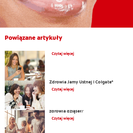
Powiązane artykuły
Co powoduje obrzęk dziąseł?
Czytaj więcej
Opuchlizna od zęba | Centrum
Zdrowia Jamy Ustnej | Colgate
®
Czytaj więcej
Jakie są najlepsze pokarmy dla
zdrowia dziąseł?
Czytaj więcej