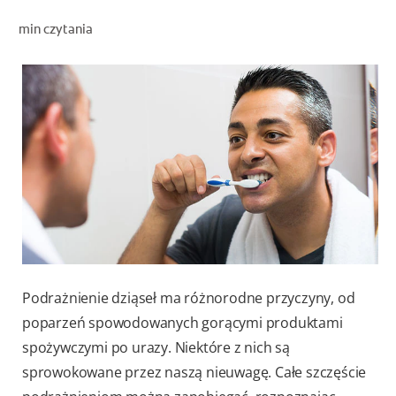
OCEŃ KONDYCJĘ JAMY USTNEJ
min czytania
ZNAJDŹ SWÓJ PRODUKT
DLA PROFESJONALISTÓW
PL
Podrażnienie dziąseł ma różnorodne przyczyny, od
poparzeń spowodowanych gorącymi produktami
spożywczymi po urazy. Niektóre z nich są
sprowokowane przez naszą nieuwagę. Całe szczęście