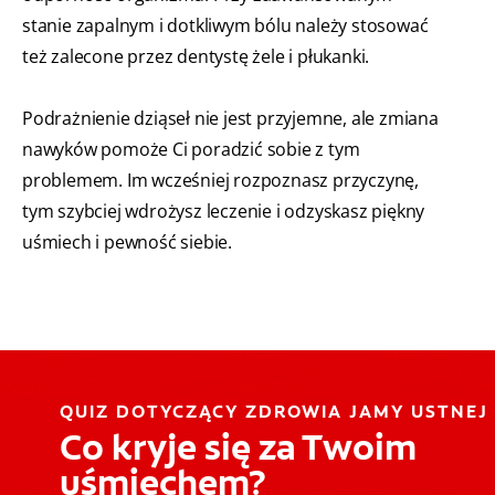
stanie zapalnym i dotkliwym bólu należy stosować
też zalecone przez dentystę żele i płukanki.
Podrażnienie dziąseł nie jest przyjemne, ale zmiana
nawyków pomoże Ci poradzić sobie z tym
problemem. Im wcześniej rozpoznasz przyczynę,
tym szybciej wdrożysz leczenie i odzyskasz piękny
uśmiech i pewność siebie.
QUIZ DOTYCZĄCY ZDROWIA JAMY USTNEJ
Co kryje się za Twoim
uśmiechem?