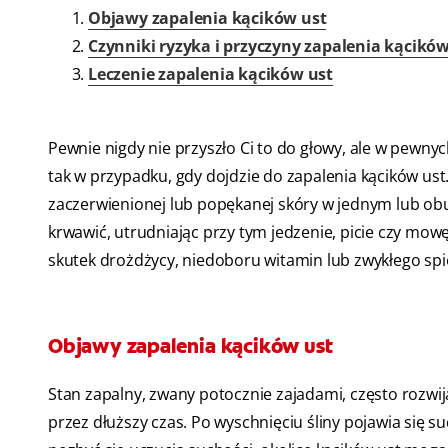
Objawy zapalenia kącików ust
Czynniki ryzyka i przyczyny zapalenia kącików
Leczenie zapalenia kącików ust
Pewnie nigdy nie przyszło Ci to do głowy, ale w pewny
tak w przypadku, gdy dojdzie do zapalenia kącików ust
zaczerwienionej lub popękanej skóry w jednym lub obu 
krwawić, utrudniając przy tym jedzenie, picie czy mo
skutek drożdżycy, niedoboru witamin lub zwykłego spie
Objawy zapalenia kącików ust
Stan zapalny, zwany potocznie zajadami, często rozwija
przez dłuższy czas. Po wyschnięciu śliny pojawia się su