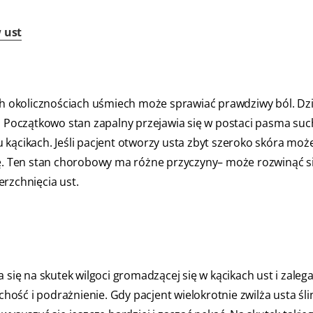
 ust
ch okolicznościach uśmiech może sprawiać prawdziwy ból. Dzi
. Początkowo stan zapalny przejawia się w postaci pasma suc
kącikach. Jeśli pacjent otworzy usta zbyt szeroko skóra może
wę. Ten stan chorobowy ma różne przyczyny– może rozwinąć s
rzchnięcia ust.
 się na skutek wilgoci gromadzącej się w kącikach ust i zaleg
chość i podrażnienie. Gdy pacjent wielokrotnie zwilża usta śli