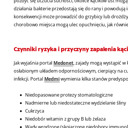
pozbyć się uczucia suchości, okolice kącików ust mogą 
działania bakterie przedostają się do rany i powodują
konsekwencji może prowadzić do grzybicy lub drożdży
chorobowo miejsca mogą ulec opuchnięciu, jak również
Czynniki ryzyka i przyczyny zapalenia kąc
Jak wyjaśnia portal
Medonet
, zajady mogą wystąpić w 
osłabionym układem odpornościowym, cierpiący na cuk
infekcji. Portal
Medmi
wymienia kilka stanów predyspo
Niedopasowane protezy stomatologiczne
Nadmierne lub niedostateczne wydzielanie śliny
Cukrzyca
Niedobór witamin z grupy B lub żelaza
Wady wrodzone (skojarzone niedobory immunolog