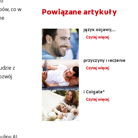
go
ybów, co w
Powiązane artykuły
ne
Nalot na języku: biały
język objawy,
przyczyny i sposoby
Czytaj więcej
leczenia
Ból zęba pod koroną:
przyczyny i leczenie
udzie z
Czytaj więcej
rozwój
Przyczyny bólu twarzy
| Colgate
®
Czytaj więcej
liny A)