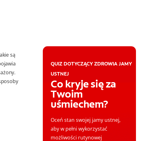
jakie są
pojawia
QUIZ DOTYCZĄCY ZDROWIA JAMY
rażony.
USTNEJ
Co kryje się za
sposoby
Twoim
uśmiechem?
Oceń stan swojej jamy ustnej,
aby w pełni wykorzystać
możliwości rutynowej