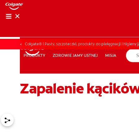
OCEŃ KOND
OCEŃ K
Colgate® | Pasty, szczoteczki, produkty do pielęgnacji i higieny 
ZDROWIE JAMY USTNEJ
MISJA
PRODUKTY
PRODUKTY
ZDROWIE JAMY USTNEJ
MISJA
Zapalenie kącików 
DLA PROFESJONALISTÓW
PL