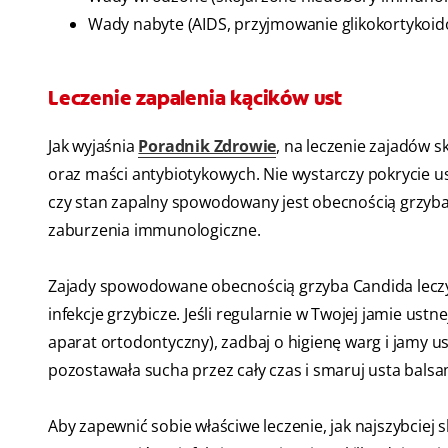
Wady nabyte (AIDS, przyjmowanie glikokortykoi
Leczenie zapalenia kącików ust
Jak wyjaśnia
Poradnik Zdrowie
, na leczenie zajadów 
oraz maści antybiotykowych. Nie wystarczy pokrycie u
czy stan zapalny spowodowany jest obecnością grzyba, 
zaburzenia immunologiczne.
Zajady spowodowane obecnością grzyba Candida leczy 
infekcje grzybicze. Jeśli regularnie w Twojej jamie ustne
aparat ortodontyczny), zadbaj o higienę warg i jamy ust
pozostawała sucha przez cały czas i smaruj usta balsa
Aby zapewnić sobie właściwe leczenie, jak najszybciej