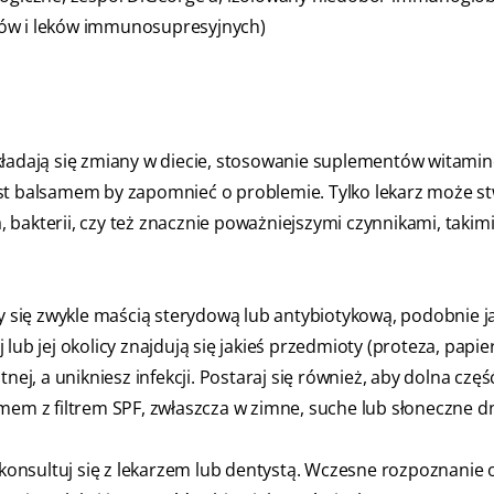
dów i leków immunosupresyjnych)
składają się zmiany w diecie, stosowanie suplementów witami
st balsamem by zapomnieć o problemie. Tylko lekarz może st
bakterii, czy też znacznie poważniejszymi czynnikami, takimi
się zwykle maścią sterydową lub antybiotykową, podobnie j
j lub jej okolicy znajdują się jakieś przedmioty (proteza, papie
nej, a unikniesz infekcji. Postaraj się również, aby dolna częś
mem z filtrem SPF, zwłaszcza w zimne, suche lub słoneczne dn
 skonsultuj się z lekarzem lub dentystą. Wczesne rozpoznanie