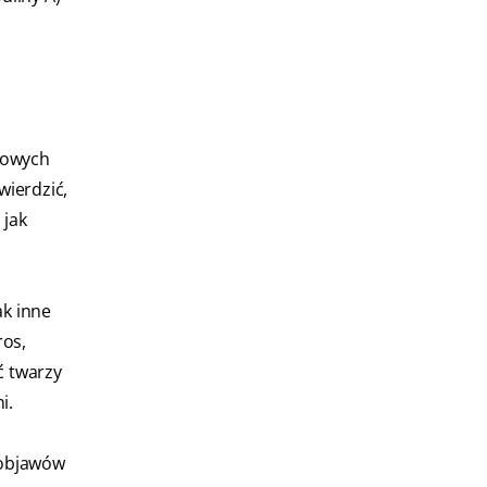
nowych
wierdzić,
 jak
ak inne
ros,
ć twarzy
i.
 objawów