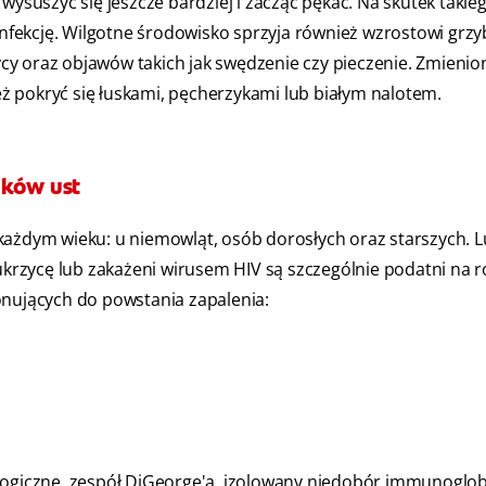
wysuszyć się jeszcze bardziej i zacząć pękać. Na skutek takie
 infekcję. Wilgotne środowisko sprzyja również wzrostowi grz
cy oraz objawów takich jak swędzenie czy pieczenie. Zmienio
 pokryć się łuskami, pęcherzykami lub białym nalotem.
ików ust
każdym wieku: u niemowląt, osób dorosłych oraz starszych. L
rzycę lub zakażeni wirusem HIV są szczególnie podatni na 
nujących do powstania zapalenia:
iczne, zespół DiGeorge'a, izolowany niedobór immunoglobu