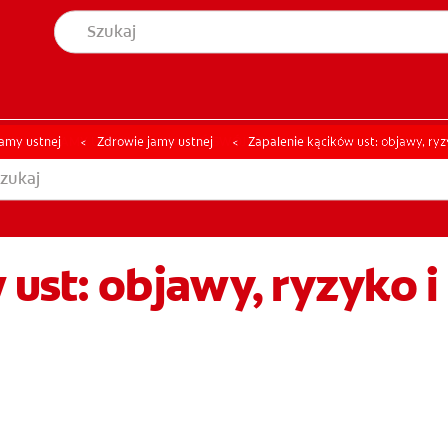
YCJĘ JAMY USTNEJ
ZNAJDŹ SWÓJ PRODUKT
ONDYCJĘ JAMY USTNEJ
ZNAJDŹ SWÓJ PRODUKT
jamy ustnej
Zdrowie jamy ustnej
Zapalenie kącików ust: objawy, ryzy
ust: objawy, ryzyko i