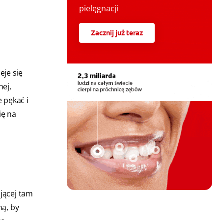
pielęgnacji
Zacznij już teraz
eje się
hej,
 pękać i
ię na
ającej tam
ną, by