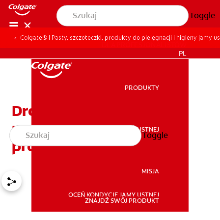
Toggle
Colgate® | Pasty, szczoteczki, produkty do pielęgnacji i higieny jamy us
DLA PROFESJONALISTÓW
PL
PRODUKTY
PRODUKTY
Drożdżyca ust – objawy,
przyczyny, leczenie i
ZDROWIE JAMY USTNEJ
Toggle
ZDROWIE JAMY USTNEJ
profilaktyka
MISJA
OCEŃ KONDYCJĘ JAMY USTNEJ
MISJA
ZNAJDŹ SWÓJ PRODUKT