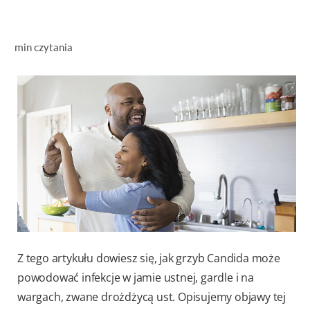
OCEŃ KONDYCJĘ JAMY USTNEJ
ZNAJDŹ SWÓJ PRODUKT
min czytania
DLA PROFESJONALISTÓW
PL
Z tego artykułu dowiesz się, jak grzyb Candida może
powodować infekcje w jamie ustnej, gardle i na
wargach, zwane drożdżycą ust. Opisujemy objawy tej