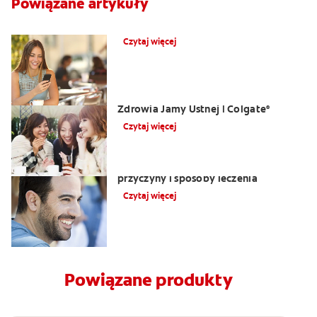
Powiązane artykuły
Co powoduje obrzęk dziąseł?
Czytaj więcej
Opuchlizna od zęba | Centrum
Zdrowia Jamy Ustnej | Colgate
®
Czytaj więcej
Nalot na języku: biały język objawy,
przyczyny i sposoby leczenia
Czytaj więcej
Powiązane produkty