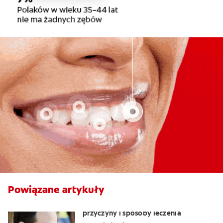
Powiązane artykuły
Nalot na języku: biały język objawy,
przyczyny i sposoby leczenia