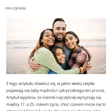
OCEŃ KONDYCJĘ JAMY USTNEJ
min czytania
ZNAJDŹ SWÓJ PRODUKT
DLA PROFESJONALISTÓW
PL
Z tego artykułu dowiesz się, w jakim wieku zwykle
pojawiają się zęby mądrości i jak przebiega ten proces.
Artykuł wyjaśnia, że ósemki najczęściej wyrzynają się
między 17. a 25. rokiem życia, choć czasem może się to