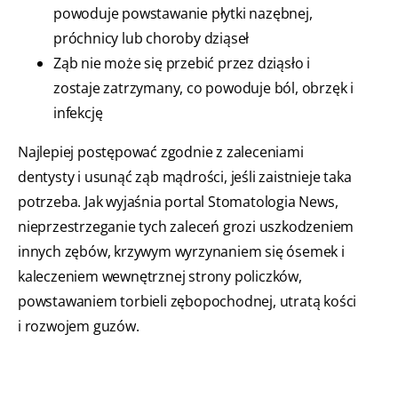
powoduje powstawanie płytki nazębnej,
próchnicy lub choroby dziąseł
Ząb nie może się przebić przez dziąsło i
zostaje zatrzymany, co powoduje ból, obrzęk i
infekcję
Najlepiej postępować zgodnie z zaleceniami
dentysty i usunąć ząb mądrości, jeśli zaistnieje taka
potrzeba. Jak wyjaśnia portal Stomatologia News,
nieprzestrzeganie tych zaleceń grozi uszkodzeniem
innych zębów, krzywym wyrzynaniem się ósemek i
kaleczeniem wewnętrznej strony policzków,
powstawaniem torbieli zębopochodnej, utratą kości
i rozwojem guzów.