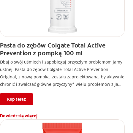
Pasta do zębów Colgate Total Active
Prevention z pompką 100 ml
Dbaj o swój uśmiech i zapobiegaj przyszłym problemom jamy
ustnej. Pasta do zębów Colgate Total Active Prevention
Original, z nową pompką, została zaprojektowana, by aktywnie
chronić i zwalczać główne przyczyny* wielu problemów z jamą
ustną³ zanim wystąpią. Zapewnia udowodnioną klinicznie 24-
godzinną ochronę antybakteryjną¹ i unikalny² system, który
Kup teraz
stabilizuje aktywny składnik, zaprojektowany z myślą o
wyższej⁴ skuteczności.
Dowiedz się więcej
Czyli dokładnie to, czego potrzebujesz, aby chronić swój
uśmiech.