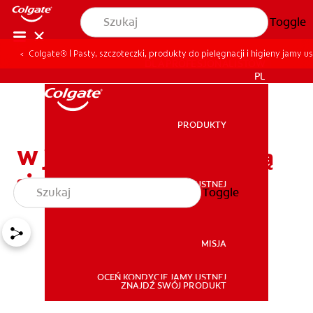
Toggle
Colgate® | Pasty, szczoteczki, produkty do pielęgnacji i higieny jamy us
DLA PROFESJONALISTÓW
PL
PRODUKTY
PRODUKTY
W jakim wieku wyrzynają
się zęby mądrości?
ZDROWIE JAMY USTNEJ
Toggle
ZDROWIE JAMY USTNEJ
MISJA
OCEŃ KONDYCJĘ JAMY USTNEJ
MISJA
ZNAJDŹ SWÓJ PRODUKT