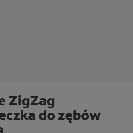
e ZigZag
teczka do zębów
a