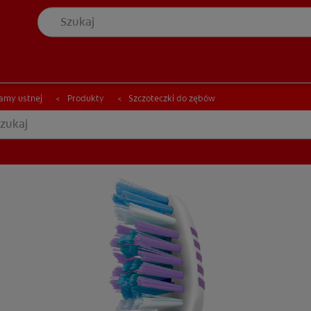
YCJĘ JAMY USTNEJ
ZNAJDŹ SWÓJ PRODUKT
ONDYCJĘ JAMY USTNEJ
ZNAJDŹ SWÓJ PRODUKT
jamy ustnej
Produkty
Szczoteczki do zębów