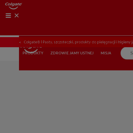
OCEŃ KOND
OCEŃ K
Colgate® | Pasty, szczoteczki, produkty do pielęgnacji i higieny 
ZDROWIE JAMY USTNEJ
MISJA
PRODUKTY
PRODUKTY
ZDROWIE JAMY USTNEJ
MISJA
DLA PROFESJONALISTÓW
PL