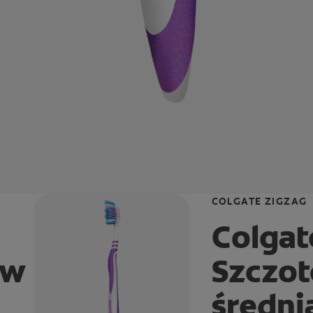
COLGATE ZIGZAG
Colgat
ów
Szczo
średni