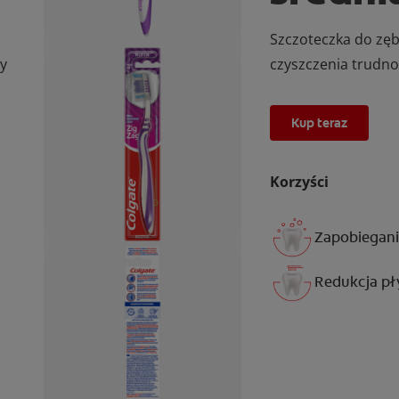
Szczoteczka do zęb
y
czyszczenia trudno
Kup teraz
Korzyści
Zapobiegani
Redukcja pł