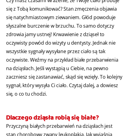
Czy masz czasami wrażenie, że Twoje ciało próbuje
się z Tobą komunikować? Stan zmęczenia objawia
się natychmiastowym ziewaniem. Głód powoduje
słyszalne burczenie w brzuchu. To samo dotyczy
zdrowia jamy ustnej! Krwawienie z dziąseł to
oczywisty powód do wizyty u dentysty. Jednak nie
wszystkie sygnały wysyłane przez ciało są tak
oczywiste. Weźmy na przykład białe przebarwienia
na dziąsłach. Jeśli wystąpią u Ciebie, na pewno
zaczniesz się zastanawiać, skąd się wzięły. To kolejny
sygnał, który wysyła Ci ciało. Czytaj dalej, a dowiesz
się, o co tu chodzi.
Dlaczego dziąsła robią się białe?
Przyczyną białych przebarwień na dziąsłach jest
stan chorobowy zwany leukoplakią. Jak wyjaśnia