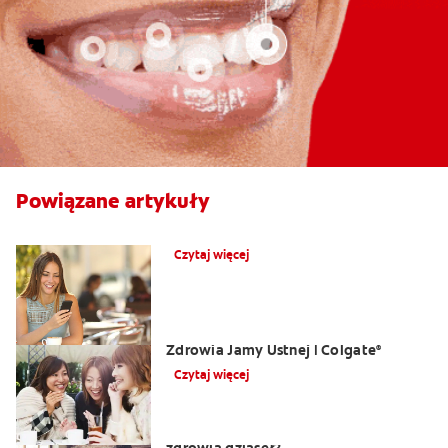
Powiązane artykuły
Co powoduje obrzęk dziąseł?
Czytaj więcej
Opuchlizna od zęba | Centrum
Zdrowia Jamy Ustnej | Colgate
®
Czytaj więcej
Jakie są najlepsze pokarmy dla