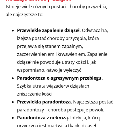
Istnieje wiele różnych postaci choroby przyzębia,
ale najczęstsze to:
Przewlekłe zapalenie dziąseł.
Odwracalna,
lżejsza postać choroby przyzębia, która
przejawia się stanem zapalnym,
zaczerwienieniem i krwawieniem. Zapalenie
dziąseł nie powoduje utraty kości i, jak
wspomniano, łatwo je wyleczyć!
Paradontoza o agresywnym przebiegu.
Szybka utrata wiązadeł w dziąsłach i
zniszczenie kości.
Przewlekła paradontoza.
Najczęstsza postać
paradontozy – choroba postępuje powoli.
Paradontoza z nekrozą.
Infekcja, której
przyczyną jest martwica tkanki dziąseł