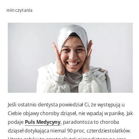
OCEŃ KONDYCJĘ JAMY USTNEJ
min czytania
ZNAJDŹ SWÓJ PRODUKT
DLA PROFESJONALISTÓW
PL
Jeśli ostatnio dentysta powiedział Ci, że występują u
Ciebie objawy choroby dziąseł, nie wpadaj w panikę. Jak
podaje
Puls Medycyny
, paradontoza to choroba
dziąseł dotykająca niemal 90 proc. czterdziestolatków.