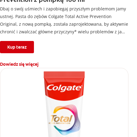
Dbaj o swój uśmiech i zapobiegaj przyszłym problemom jamy
ustnej. Pasta do zębów Colgate Total Active Prevention
Original, z nową pompką, została zaprojektowana, by aktywnie
chronić i zwalczać główne przyczyny* wielu problemów z jamą
ustną³ zanim wystąpią. Zapewnia udowodnioną klinicznie 24-
godzinną ochronę antybakteryjną¹ i unikalny² system, który
Kup teraz
stabilizuje aktywny składnik, zaprojektowany z myślą o
wyższej⁴ skuteczności.
Dowiedz się więcej
Czyli dokładnie to, czego potrzebujesz, aby chronić swój
uśmiech.
Opatentowana² technologia prewencyjna w paście do zębów
Colgate Total Active Prevention Original nie tylko czyści, ale też
pomaga w 8 problemach jamy ustnej:
1. Problemy z dziąsłami
2. Płytka nazębna
3. Kamień nazębny
4. Nadwrażliwość