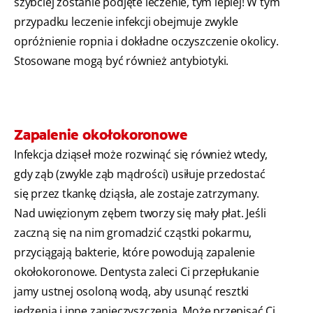
szybciej zostanie podjęte leczenie, tym lepiej! W tym
przypadku leczenie infekcji obejmuje zwykle
opróżnienie ropnia i dokładne oczyszczenie okolicy.
Stosowane mogą być również antybiotyki.
Zapalenie okołokoronowe
Infekcja dziąseł może rozwinąć się również wtedy,
gdy ząb (zwykle ząb mądrości) usiłuje przedostać
się przez tkankę dziąsła, ale zostaje zatrzymany.
Nad uwięzionym zębem tworzy się mały płat. Jeśli
zaczną się na nim gromadzić cząstki pokarmu,
przyciągają bakterie, które powodują zapalenie
okołokoronowe. Dentysta zaleci Ci przepłukanie
jamy ustnej osoloną wodą, aby usunąć resztki
jedzenia i inne zanieczyszczenia. Może przepisać Ci